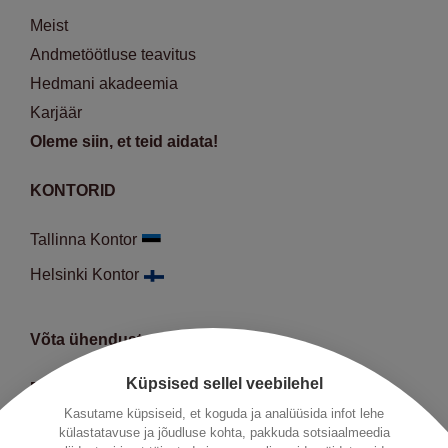
Meist
Andmetöötluse teavitus
Hedmani akadeemia
Karjäär
Oleme siin, et teid aidata!
KONTORID
Tallinna Kontor
Helsinki Kontor
Võta ühendust
Küpsised sellel veebilehel
E-R:
9:00-18:00
Kasutame küpsiseid, et koguda ja analüüsida infot lehe
Telefon:
+372 66 452 50
külastatavuse ja jõudluse kohta, pakkuda sotsiaalmeedia