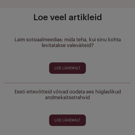
Loe veel artikleid
Laim sotsiaalmeedias: mida teha, kui sinu kohta
levitatakse valeväiteid?
LOE LÄHEMALT
Eesti ettevõtteid võivad oodata ees hiiglaslikud
andmekaitsetrahvid
LOE LÄHEMALT