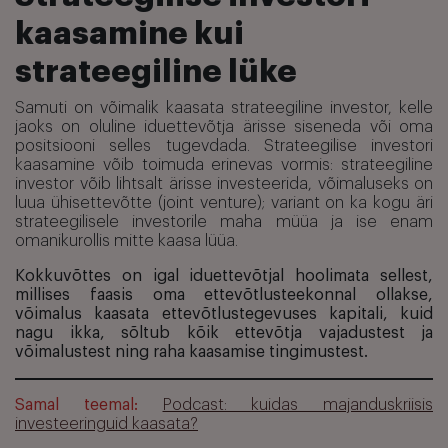
kaasamine kui
strateegiline lüke
Samuti on võimalik kaasata strateegiline investor, kelle
jaoks on oluline iduettevõtja ärisse siseneda või oma
positsiooni selles tugevdada. Strateegilise investori
kaasamine võib toimuda erinevas vormis: strateegiline
investor võib lihtsalt ärisse investeerida, võimaluseks on
luua ühisettevõtte (joint venture); variant on ka kogu äri
strateegilisele investorile maha müüa ja ise enam
omanikurollis mitte kaasa lüüa.
Kokkuvõttes on igal iduettevõtjal hoolimata sellest,
millises faasis oma ettevõtlusteekonnal ollakse,
võimalus kaasata ettevõtlustegevuses kapitali, kuid
nagu ikka, sõltub kõik ettevõtja vajadustest ja
võimalustest ning raha kaasamise tingimustest.
Samal teemal:
Podcast: kuidas majanduskriisis
investeeringuid kaasata?