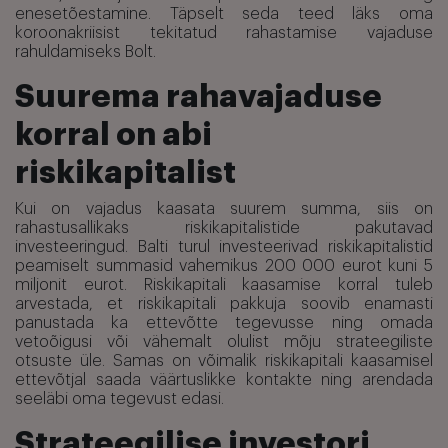
enesetõestamine. Täpselt seda teed läks oma
koroonakriisist tekitatud rahastamise vajaduse
rahuldamiseks Bolt.
Suurema rahavajaduse
korral on abi
riskikapitalist
Kui on vajadus kaasata suurem summa, siis on
rahastusallikaks riskikapitalistide pakutavad
investeeringud. Balti turul investeerivad riskikapitalistid
peamiselt summasid vahemikus 200 000 eurot kuni 5
miljonit eurot. Riskikapitali kaasamise korral tuleb
arvestada, et riskikapitali pakkuja soovib enamasti
panustada ka ettevõtte tegevusse ning omada
vetoõigusi või vähemalt olulist mõju strateegiliste
otsuste üle. Samas on võimalik riskikapitali kaasamisel
ettevõtjal saada väärtuslikke kontakte ning arendada
seeläbi oma tegevust edasi.
Strateegilise investori