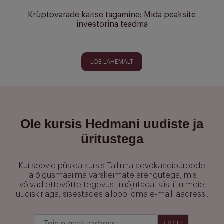
Krüptovarade kaitse tagamine: Mida peaksite
investorina teadma
LOE LÄHEMALT
Ole kursis Hedmani uudiste ja
üritustega
Kui soovid püsida kursis Tallinna advokaadibüroode
ja õigusmaailma värskeimate arengutega, mis
võivad ettevõtte tegevust mõjutada, siis liitu meie
uudiskirjaga, sisestades allpool oma e-maili aadressi.