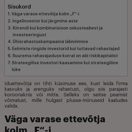
Sisukord
Väga varase ettevõtja kolm „F“-i
Ingelinvestor kui järgmine aste
Kiirendi kui kombinatsioon oskusteabest ja
investeeringust
Ühisrahastuskampaania läbiviimine
Eelmiste ringide investorid kui tuttavad rahastajad
Suurema rahavajaduse korral on abi riskikapitalist
Strateegilise investori kaasamine kui strateegiline
lüke
Iduettevõtja on tihti küsimuse ees, kust leida firma
kasvuks ja arenguks rahastust, olgu siis parajasti
koroonakriis või mitte. Selleks on seitse peamist
võimalust, mille hulgast plusse-miinuseid kaaludes
valida.
Väga varase ettevõtja
kolm „F“-i