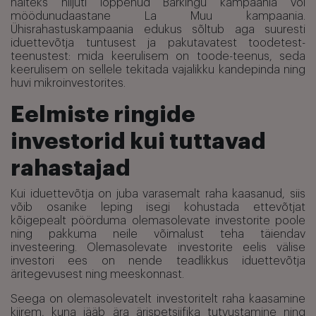
näiteks hiljuti lõppenud Barkingu kampaania või
möödunudaastane La Muu kampaania.
Ühisrahastuskampaania edukus sõltub aga suuresti
iduettevõtja tuntusest ja pakutavatest toodetest-
teenustest: mida keerulisem on toode-teenus, seda
keerulisem on sellele tekitada vajalikku kandepinda ning
huvi mikroinvestorites.
Eelmiste ringide
investorid kui tuttavad
rahastajad
Kui iduettevõtja on juba varasemalt raha kaasanud, siis
võib osanike leping isegi kohustada ettevõtjat
kõigepealt pöörduma olemasolevate investorite poole
ning pakkuma neile võimalust teha täiendav
investeering. Olemasolevate investorite eelis välise
investori ees on nende teadlikkus iduettevõtja
äritegevusest ning meeskonnast.
Seega on olemasolevatelt investoritelt raha kaasamine
kiirem, kuna jääb ära ärispetsiifika tutvustamine ning