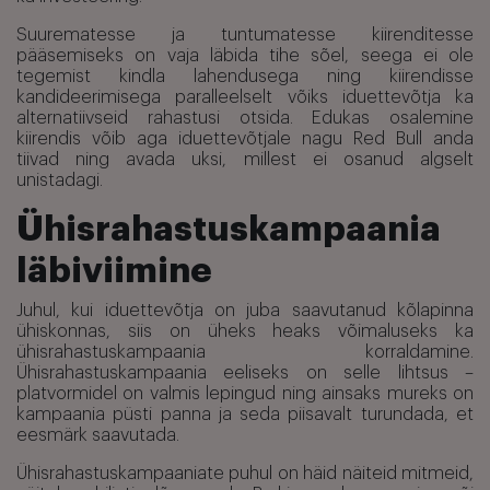
Suurematesse ja tuntumatesse kiirenditesse
pääsemiseks on vaja läbida tihe sõel, seega ei ole
tegemist kindla lahendusega ning kiirendisse
kandideerimisega paralleelselt võiks iduettevõtja ka
alternatiivseid rahastusi otsida. Edukas osalemine
kiirendis võib aga iduettevõtjale nagu Red Bull anda
tiivad ning avada uksi, millest ei osanud algselt
unistadagi.
Ühisrahastuskampaania
läbiviimine
Juhul, kui iduettevõtja on juba saavutanud kõlapinna
ühiskonnas, siis on üheks heaks võimaluseks ka
ühisrahastuskampaania korraldamine.
Ühisrahastuskampaania eeliseks on selle lihtsus –
platvormidel on valmis lepingud ning ainsaks mureks on
kampaania püsti panna ja seda piisavalt turundada, et
eesmärk saavutada.
Ühisrahastuskampaaniate puhul on häid näiteid mitmeid,