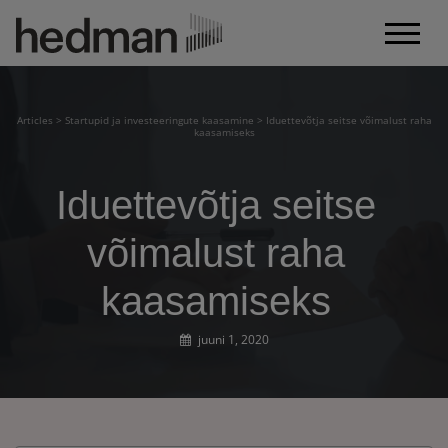
Articles
>
Startupid ja investeeringute kaasamine
>
Iduettevõtja seitse võimalust raha
kaasamiseks
Iduettevõtja seitse
võimalust raha
kaasamiseks
juuni 1, 2020