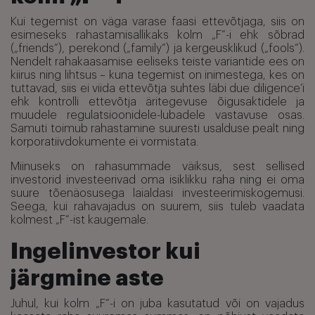
Kui tegemist on väga varase faasi ettevõtjaga, siis on
esimeseks rahastamisallikaks kolm „F“-i ehk sõbrad
(„friends“), perekond („family“) ja kergeusklikud („fools“).
Nendelt rahakaasamise eeliseks teiste variantide ees on
kiirus ning lihtsus – kuna tegemist on inimestega, kes on
tuttavad, siis ei viida ettevõtja suhtes läbi due diligence’i
ehk kontrolli ettevõtja äritegevuse õigusaktidele ja
muudele regulatsioonidele-lubadele vastavuse osas.
Samuti toimub rahastamine suuresti usalduse pealt ning
korporatiivdokumente ei vormistata.
Miinuseks on rahasummade väiksus, sest sellised
investorid investeerivad oma isiklikku raha ning ei oma
suure tõenäosusega laialdasi investeerimiskogemusi.
Seega, kui rahavajadus on suurem, siis tuleb vaadata
kolmest „F“-ist kaugemale.
Ingelinvestor kui
järgmine aste
Juhul, kui kolm „F“-i on juba kasutatud või on vajadus