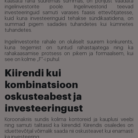
kaasata raha suuremas summas, on põhjust vaadata
ingelinvestorite poole. Ingelinvestorid teevad
investeeringuid samuti varases faasis ettevõtjatesse,
kuid kuna investeeringuid tehakse sündikaatidena, on
summad pigem sadades tuhandetes kui kümnetes
tuhandetes.
Ingelinvestorite rahale on oluliselt suurem konkurents,
kuna tegemist on tuntud rahastajatega ning ka
rahakaasamise protsess on pikem ja formaalsem, kui
see on kolme „F“-i puhul.
Kiirendi kui
kombinatsioon
oskusteabest ja
investeeringust
Koroonakriis sundis kolima kontoreid ja kauplusi veebi
ning samuti talitasid ka kiirendid. Kiirendis osaledes on
iduettevõtjal võimalik saada nii oskusteavet kui enamasti
ka investeering.