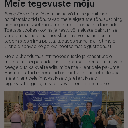
Meie tegevuste mõju
Baltic Firm of the Year
auhinna võitmine ja mitmed
nominatsioonid rõhutavad meie algatuste tõhusust ning
nende positiivset mõju meie meeskonnale ja klientidele.
Toetava töökeskkonna ja kasvuvõimaluste pakkumise
kaudu anname oma meeskonnale võimaluse oma
tegemistes silma paista, tagades samal ajal, et meie
kliendid saavad kõige kvaliteetsemat õigusteenust.
Meie pühendumus mitmekesisusele ja kaasatusele
mitte ainult ei paranda meie organisatsioonikultuuri, vaid
peegeldub ka kvaliteedis, mida me klientidele pakume.
Hästi toetatud meeskond on motiveeritud, et pakkuda
meie klientidele innovatiivseid ja efektiivseid
õigusstrateegiaid, mis toetavad nende eesmärke.