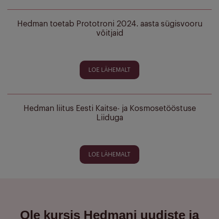
Hedman toetab Prototroni 2024. aasta sügisvooru
võitjaid
LOE LÄHEMALT
Hedman liitus Eesti Kaitse- ja Kosmosetööstuse
Liiduga
LOE LÄHEMALT
Ole kursis Hedmani uudiste ja