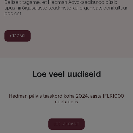
Selliselt tagame, et Hedman Advokaadibüroo püsib
tipus nii õigusalaste teadmiste kui organisatsioonikultuuri
poolest.
« TAGASI
Loe veel uudiseid
Hedman pälvis taaskord koha 2024. aasta IFLR1000
edetabelis
LOE LÄHEMALT