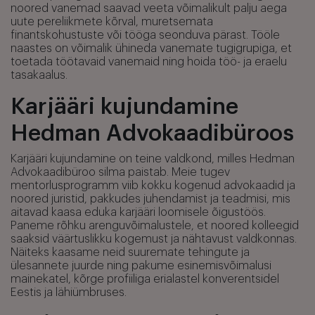
noored vanemad saavad veeta võimalikult palju aega
uute pereliikmete kõrval, muretsemata
finantskohustuste või tööga seonduva pärast. Tööle
naastes on võimalik ühineda vanemate tugigrupiga, et
toetada töötavaid vanemaid ning hoida töö- ja eraelu
tasakaalus.
Karjääri kujundamine
Hedman Advokaadibüroos
Karjääri kujundamine on teine valdkond, milles Hedman
Advokaadibüroo silma paistab. Meie tugev
mentorlusprogramm viib kokku kogenud advokaadid ja
noored juristid, pakkudes juhendamist ja teadmisi, mis
aitavad kaasa eduka karjääri loomisele õigustöös.
Paneme rõhku arenguvõimalustele, et noored kolleegid
saaksid väärtuslikku kogemust ja nähtavust valdkonnas.
Näiteks kaasame neid suuremate tehingute ja
ülesannete juurde ning pakume esinemisvõimalusi
mainekatel, kõrge profiiliga erialastel konverentsidel
Eestis ja lähiümbruses.