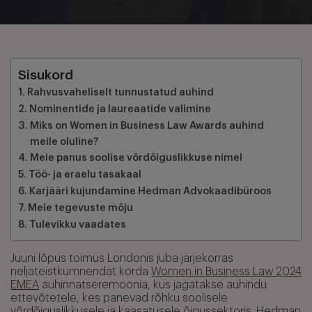
Sisukord
Rahvusvaheliselt tunnustatud auhind
Nominentide ja laureaatide valimine
Miks on Women in Business Law Awards auhind
meile oluline?
Meie panus soolise võrdõiguslikkuse nimel
Töö- ja eraelu tasakaal
Karjääri kujundamine Hedman Advokaadibüroos
Meie tegevuste mõju
Tulevikku vaadates
Juuni lõpus toimus Londonis juba järjekorras
neljateistkümnendat korda
Women in Business Law 2024
EMEA
auhinnatseremoonia, kus jagatakse auhindu
ettevõtetele, kes panevad rõhku soolisele
võrdõiguslikkusele ja kaasatusele õigussektoris. Hedman