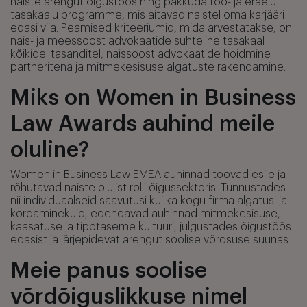
naiste arengut õigustöös ning pakkuda töö- ja eraelu
tasakaalu programme, mis aitavad naistel oma karjääri
edasi viia. Peamised kriteeriumid, mida arvestatakse, on
nais- ja meessoost advokaatide suhteline tasakaal
kõikidel tasanditel, naissoost advokaatide hoidmine
partneritena ja mitmekesisuse algatuste rakendamine.
Miks on Women in Business
Law Awards auhind meile
oluline?
Women in Business Law EMEA auhinnad toovad esile ja
rõhutavad naiste olulist rolli õigussektoris. Tunnustades
nii individuaalseid saavutusi kui ka kogu firma algatusi ja
kordaminekuid, edendavad auhinnad mitmekesisuse,
kaasatuse ja tipptaseme kultuuri, julgustades õigustöös
edasist ja järjepidevat arengut soolise võrdsuse suunas.
Meie panus soolise
võrdõiguslikkuse nimel