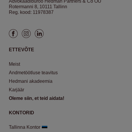
Advokaadibüroo Hedman Partners & Co OÜ
Rotermanni 8, 10111 Tallinn
Reg. kood: 11978387
ETTEVÕTE
Meist
Andmetöötluse teavitus
Hedmani akadeemia
Karjäär
Oleme siin, et teid aidata!
KONTORID
Tallinna Kontor