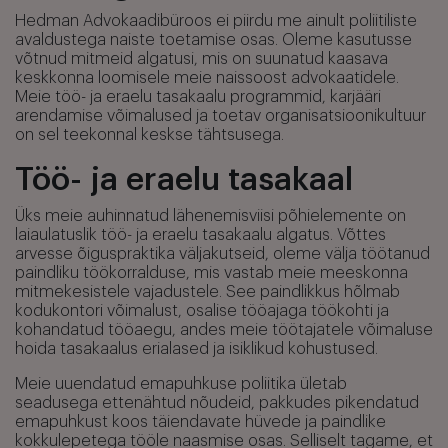
Hedman Advokaadibüroos ei piirdu me ainult poliitiliste
avaldustega naiste toetamise osas. Oleme kasutusse
võtnud mitmeid algatusi, mis on suunatud kaasava
keskkonna loomisele meie naissoost advokaatidele.
Meie töö- ja eraelu tasakaalu programmid, karjääri
arendamise võimalused ja toetav organisatsioonikultuur
on sel teekonnal keskse tähtsusega.
Töö- ja eraelu tasakaal
Üks meie auhinnatud lähenemisviisi põhielemente on
laiaulatuslik töö- ja eraelu tasakaalu algatus. Võttes
arvesse õiguspraktika väljakutseid, oleme välja töötanud
paindliku töökorralduse, mis vastab meie meeskonna
mitmekesistele vajadustele. See paindlikkus hõlmab
kodukontori võimalust, osalise tööajaga töökohti ja
kohandatud tööaegu, andes meie töötajatele võimaluse
hoida tasakaalus erialased ja isiklikud kohustused.
Meie uuendatud emapuhkuse poliitika ületab
seadusega ettenähtud nõudeid, pakkudes pikendatud
emapuhkust koos täiendavate hüvede ja paindlike
kokkulepetega tööle naasmise osas. Selliselt tagame, et