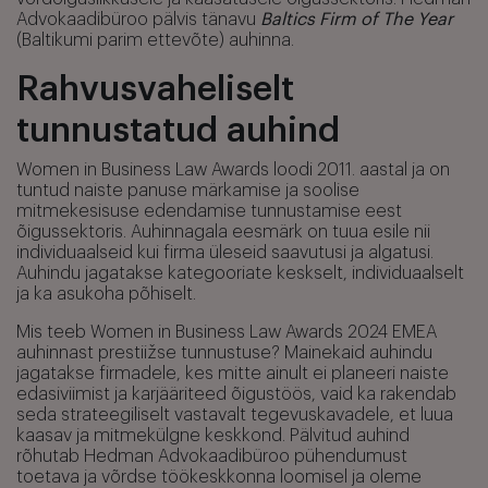
Advokaadibüroo pälvis tänavu
Baltics Firm of The Year
(Baltikumi parim ettevõte) auhinna.
Rahvusvaheliselt
tunnustatud auhind
Women in Business Law Awards loodi 2011. aastal ja on
tuntud naiste panuse märkamise ja soolise
mitmekesisuse edendamise tunnustamise eest
õigussektoris. Auhinnagala eesmärk on tuua esile nii
individuaalseid kui firma üleseid saavutusi ja algatusi.
Auhindu jagatakse kategooriate keskselt, individuaalselt
ja ka asukoha põhiselt.
Mis teeb Women in Business Law Awards 2024 EMEA
auhinnast prestiižse tunnustuse? Mainekaid auhindu
jagatakse firmadele, kes mitte ainult ei planeeri naiste
edasiviimist ja karjääriteed õigustöös, vaid ka rakendab
seda strateegiliselt vastavalt tegevuskavadele, et luua
kaasav ja mitmekülgne keskkond. Pälvitud auhind
rõhutab Hedman Advokaadibüroo pühendumust
toetava ja võrdse töökeskkonna loomisel ja oleme