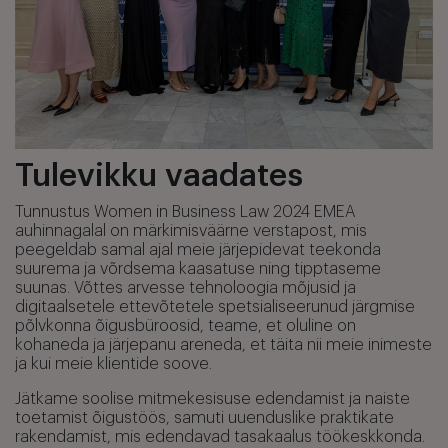
Tulevikku vaadates
Tunnustus Women in Business Law 2024 EMEA
auhinnagalal on märkimisväärne verstapost, mis
peegeldab samal ajal meie järjepidevat teekonda
suurema ja võrdsema kaasatuse ning tipptaseme
suunas. Võttes arvesse tehnoloogia mõjusid ja
digitaalsetele ettevõtetele spetsialiseerunud järgmise
põlvkonna õigusbüroosid, teame, et oluline on
kohaneda ja järjepanu areneda, et täita nii meie inimeste
ja kui meie klientide soove.
Jätkame soolise mitmekesisuse edendamist ja naiste
toetamist õigustöös, samuti uuenduslike praktikate
rakendamist, mis edendavad tasakaalus töökeskkonda.