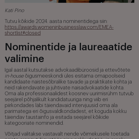
Kati Pino
Tutvu kõikide 2024. aasta nominentidega siin:
https://awards.womeninbusinesslaw.com/EMEA-
shortlist#closed
Nominentide ja laureaatide
valimine
Igal aastal kutsutakse advokaadibüroosid ja ettevõtete
in-house
õigusmeeskondi üles esitama omapoolseid
kandidaate naistesõbralike tavade ja praktikate kohta ja
neid rakendavate ja juhtivate naisadvokaatide kohta.
Oma ala professionaalidest koosnev uurimisrühm tutvub
seejärel põhjalikult kandidatuuriga ning viib eri
piirkondades läbi täiendavaid intervjuusid oma ala
parimatega eri õigusvaldkondadest, et koguda kokku
täiendav taustainfo ja esitada seejärel kõikide
kategooriate nominendid.
Võitjad valitakse vastavalt nende võimekusele toetada