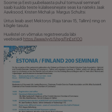
Soome ja Eesti juubeliaasta puhul toimuval seminaril
saab kuulda teiste külalisesinejate seas ka näiteks Jaak
Aaviksood, Kristen Michali ja Margus Schultsi.
Üritus leiab aset Mektorys (Raja tänav 15, Tallinn) ning on
kõigile tasuta.
Huvilistel on võimalus registreeruda läbi
veebisaidi
https://www.lyyti.fi/reg/FinEst100
.