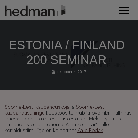
ESTONIA / FINLAND
200 SEMINAR
oktoober 4, 2017
Soome-Eesti kaubanduskoja
ja
Soome-Eesti
kaubandusühingu
koostöös toimub 1.novembril Tallinnas
innovatsiooni –ja ettevõtluskeskuses Mektory üritus
„Finland-Estonia Economic Area seminar“ mille
korraldustiimi liige on ka partner
Kalle Pedak
.