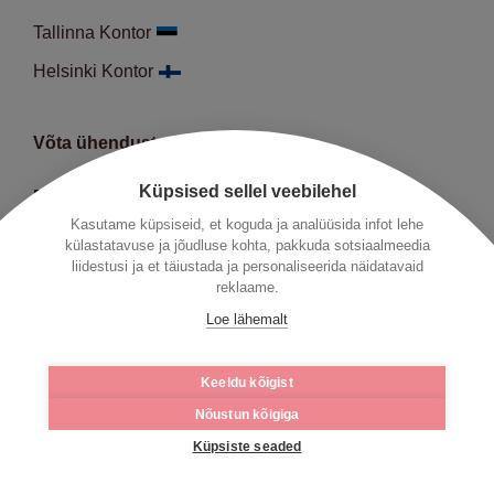
Tallinna Kontor
Helsinki Kontor
Võta ühendust
Küpsised sellel veebilehel
E-R:
9:00-18:00
Kasutame küpsiseid, et koguda ja analüüsida infot lehe
Telefon:
+372 66 452 50
külastatavuse ja jõudluse kohta, pakkuda sotsiaalmeedia
liidestusi ja et täiustada ja personaliseerida näidatavaid
E-mail:
info@hedman.legal
reklaame.
Loe lähemalt
Meie kuuluvused:
FinanceEstonia
,
Keeldu kõigist
Eesti Kaubandus-Tööstuskoda
,
EstVCA
,
EstBAN
,
Nõustun kõigiga
IBA
&
IBA European regional Forum,
Küpsiste seaded
Eesti Kaitse- ja Kosmosetööstuse Liit,
Ameerika Kaubanduskoda Eestis