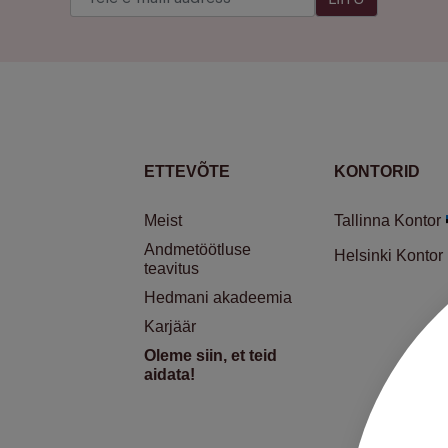
ETTEVÕTE
KONTORID
Meist
Tallinna Kontor
Andmetöötluse
Helsinki Kontor
teavitus
Hedmani akadeemia
Karjäär
Oleme siin, et teid
aidata!