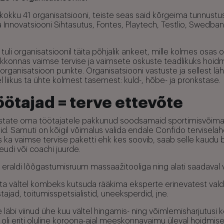
 kokku 41 organisatsiooni, teiste seas said kõrgeima tunnustu
a Innovatsiooni Sihtasutus, Fontes, Playtech, Testlio, Swedban
uli organisatsioonil täita põhjalik ankeet, mille kolmes osas o
konnas vaimse tervise ja vaimsete oskuste teadlikuks hoidm
organisatsioon punkte. Organisatsiooni vastuste ja sellest lä
liikus ta ühte kolmest tasemest: kuld-, hõbe- ja pronkstase.
öötajad = terve ettevõte
state oma töötajatele pakkunud soodsamaid sportimisvõimal
id. Samuti on kõigil võimalus valida endale Confido tervisela
 ka vaimse tervise paketti ehk kes soovib, saab selle kaudu 
eudi või coachi juurde.
 eraldi lõõgastumisruum massaažitooliga ning alati saadaval 
ta vältel kombeks kutsuda rääkima eksperte erinevatest val
tajad, toitumisspetsialistid, uneeksperdid, jne.
läbi viinud ühe kuu vältel hingamis- ning võimlemisharjutusi
ee oli eriti oluline koroona-ajal meeskonnavaimu üleval hoidmise