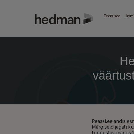
Teenused
Inim
He
väärtus
Peaasi.ee andis es
Märgiseid jagati k
tunnustav märgis 1