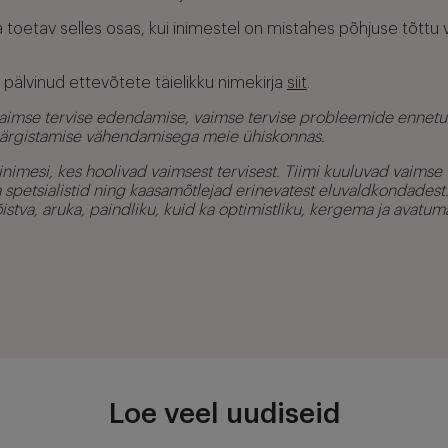
toetav selles osas, kui inimestel on mistahes põhjuse tõttu 
pälvinud ettevõtete täielikku nimekirja
siit
.
vaimse tervise edendamise, vaimse tervise probleemide ennetu
ärgistamise vähendamisega meie ühiskonnas.
nimesi, kes hoolivad vaimsest tervisest. Tiimi kuuluvad vaimse 
 spetsialistid ning kaasamõtlejad erinevatest eluvaldkondades
stva, aruka, paindliku, kuid ka optimistliku, kergema ja avatum
Loe veel uudiseid