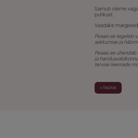
Samuti oleme väga 
puhkust.
Vaadake märgiseid 
Peaasi.ee tegeleb 
sekkumise ja häbim
Peaasi.ee ühendab i
ja haridusvaldkonna
tervise teemade mõi
« TAGASI