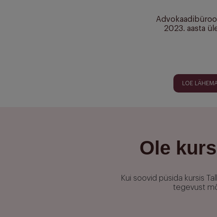
Advokaadibüro
2023. aasta ü
LOE LÄHEMA
Ole kurs
Kui soovid püsida kursis T
tegevust mõj