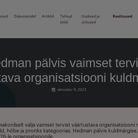
esed
Dokumendid
Artiklid
Tehtud
Uudised ja
Koolitused
tööd
üritused
dman pälvis vaimset tervi
tava organisatsiooni kuld
oktoober 9, 2023
makordselt välja vaimset tervist väärtustava organisatsiooni 
uld, hõbe ja pronks kategoorias. Hedman pälvis kuldmärgise. 
26-le organisatsioonile.