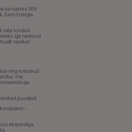
se ka näiteks SEB
k, Eesti Energia,
li välja toodud
iseks. Iga täidetud
htuvalt saadud
usi ning toetanud
hendus, mis
broneerida aja
värsked puuviljad.
dkondadest –
 koos eksperdiga
ks.