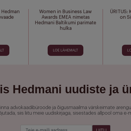
o Hedman
Women in Business Law
ÜRITUS: K
levaade
Awards EMEA nimetas
on S
Hedmani Baltikumi parimate
hulka
LT
LOE LÄHEMALT
L
is Hedmani uudiste ja ü
allinna advokaadibüroode ja õigusmaailma värskeimate areng
utada, siis liitu meie uudiskirjaga, sisestades allpool oma e-ma
LIITU