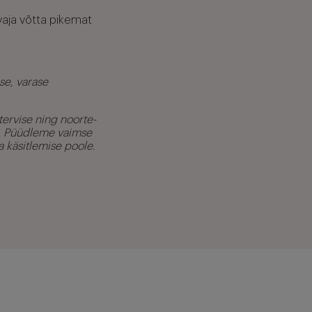
vaja võtta pikemat
se, varase
tervise ning noorte-
t. Püüdleme vaimse
a käsitlemise poole.