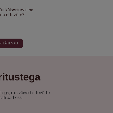
ui küberturvaline
inu ettevõte?
OE LÄHEMALT
ritustega
utega, mis võivad ettevõtte
ili aadressi.