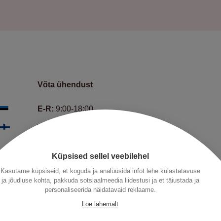
Võta ühendust
E-R:
9:00-18:00
Telefon:
+372 66 452 50
E-mail:
info@hedman.legal
Küpsised sellel veebilehel
Kasutame küpsiseid, et koguda ja analüüsida infot lehe külastatavuse
ja jõudluse kohta, pakkuda sotsiaalmeedia liidestusi ja et täiustada ja
personaliseerida näidatavaid reklaame.
Loe lähemalt