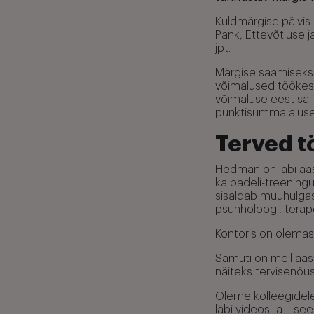
Kuldmärgise pälvis
Pank, Ettevõtluse j
jpt.
Märgise saamiseks t
võimalused töökesk
võimaluse eest sai 
punktisumma alusel 
Terved t
Hedman on läbi aa
ka padeli-treeningu
sisaldab muuhulgas
psühholoogi, terap
Kontoris on olemas
Samuti on meil aas
näiteks tervisenõus
Oleme kolleegidele 
läbi videosilla – s