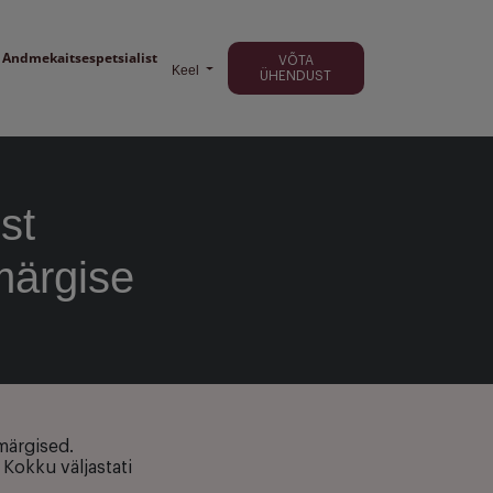
Andmekaitsespetsialist
VÕTA
Keel
ÜHENDUST
st
märgise
märgised.
Kokku väljastati