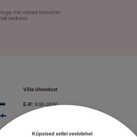
utega, mis võivad ettevõtte
ili aadressi.
Võta ühendust
E-R:
9:00-18:00
Telefon:
+372 66 452 50
E-mail:
info@hedman.legal
Küpsised sellel veebilehel