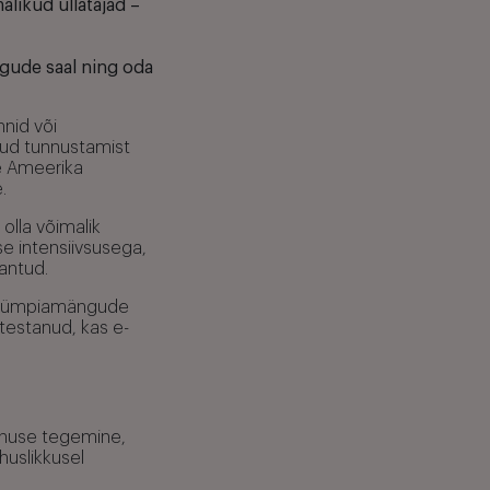
likud üllatajad –
gude saal ning oda
nid või
dnud tunnustamist
Le Ameerika
.
olla võimalik
se intensiivsusega,
 antud.
te olümpiamängude
testanud, kas e-
anuse tegemine,
huslikkusel