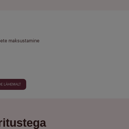
ete maksustamine
OE LÄHEMALT
ritustega