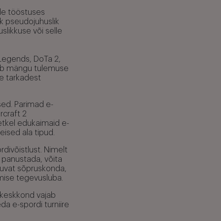
ude tööstuses
hk pseudojuhuslik
likkuse või selle
 Legends, DoTa 2,
ärab mängu tulemuse
le tarkadest
sed. Parimad e-
rcraft 2
etkel edukaimaid e-
eised ala tipud.
rdivõistlust. Nimelt
k panustada, võita
guvat sõpruskonda,
mise tegevusluba.
skeskkond vajab
da e-spordi turniire