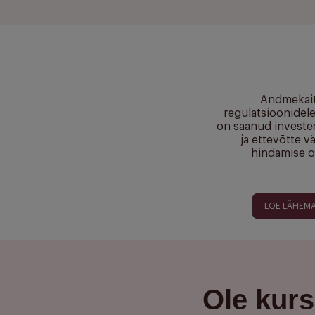
Andmekai
regulatsioonidel
on saanud investee
ja ettevõtte v
hindamise o
LOE LÄHEMA
Ole kurs