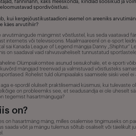
ajad, fänninänn, kaks meeskonda, kindlad soosikud ja võima
eloomustavad spordivõistlusi.
b, kui kergejõustikustaadioni asemel on areeniks arvutimän
e käes arvutihiir?
e arvutimängude mängimist võistlustel, kus seda vaatavad fän
ust internetis või televisioonis. Maailmaareenil on e-sport lei
astal sai Kanada League of Legend mängija Danny „Shiphtur“ 
 mis on saadaval vaid rahvusvaheliselt tunnustatud sportlastele
heline Olümpiakomitee asunud seisukohale, et e-sporti võib 
 kuivõrd mängijad treenivad ja valmistuvad võistlusteks sarna
ortlased. Rohelist tuld olümpiaalaks saamisele siiski veel ei
 aga e-spordil oluliselt praktilisemaid küsimusi, kui tulevas
elkõige on probleemiks see, et seadusandja ei ole üheselt sä
i on tegemist hasartmänguga?
iis on?
es on hasartmäng mäng, milles osalemise tingimuseks on p
s saada võit ja mängu tulemus sõltub osaliselt või täielikult ju
l.