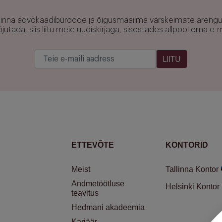
allinna advokaadibüroode ja õigusmaailma värskeimate areng
utada, siis liitu meie uudiskirjaga, sisestades allpool oma e-ma
LIITU
ETTEVÕTE
KONTORID
Meist
Tallinna Kontor
Andmetöötluse
Helsinki Kontor
teavitus
Hedmani akadeemia
Karjäär