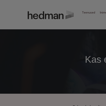
Teenused
Inim
Kas e