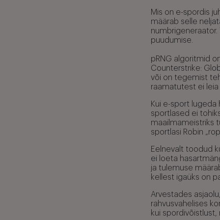
Mis on e-spordis j
määrab selle nelja
numbrigeneraator. 
puudumise.
pRNG algoritmid on
Counterstrike: Glo
või on tegemist teh
raamatutest ei leia
Kui e-sport lugeda 
sportlased ei tohik
maailmameistriks t
sportlasi Robin „rop
Eelnevalt toodud kü
ei loeta hasartmäng
ja tulemuse määrab
kellest igaüks on 
Arvestades asjaolu
rahvusvahelises konk
kui spordivõistlust