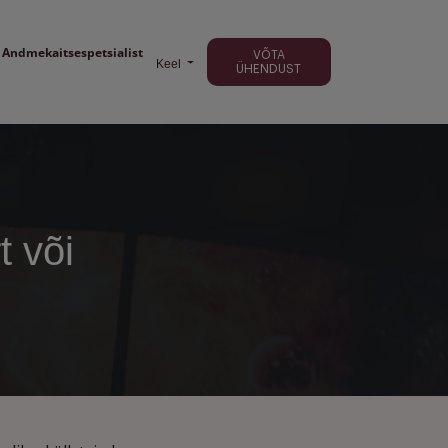
Andmekaitsespetsialist
VÕTA
Keel
ÜHENDUST
t või