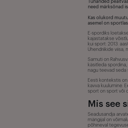
Tuhanded pealtvaat
need märksõnad is
Kas olukord muutu
asemel on sportlas
E-spordiks loetaks
kajastatakse võistl
kui sport: 2013. a
Ühendriikide viisa,
Samuti on Rahvusva
käsitleda spordina,
nagu teevad seda sp
Eesti kontekstis on
kavva kuulumine. E
sport on sport võ
Mis see s
Seadusandja arvat
mängijal on võimalu
põhineval tegevuse