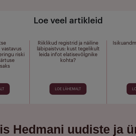
Loe veel artikleid
tse
Riiklikud registrid ja näiline
Isikuandm
e vastavus
läbipaistvus: kust tegelikult
ringu riski
leida infot elatisevõlgnike
äärtuse
kohta?
saks
LT
LOE LÄHEMALT
L
is Hedmani uudiste ja ü