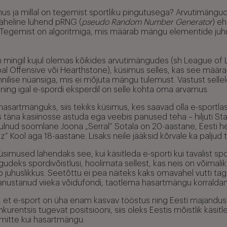
uhus ja millal on tegemist sportliku pingutusega? Arvutimäng
täheline lühend pRNG (
pseudo Random Number Generator
) e
Tegemist on algoritmiga, mis määrab mängu elementide juhus
 mingil kujul olemas kõikides arvutimängudes (sh League of
bal Offensive või Hearthstone), küsimus selles, kas see mä
nilise nüansiga, mis ei mõjuta mängu tulemust. Vastust selle
 ning igal e-spordi eksperdil on selle kohta oma arvamus.
hasartmänguks, siis tekiks küsimus, kes saavad olla e-sportla
s täna kasiinosse astuda ega veebis panused teha – hiljuti Sta
ulnud soomlane Joona „Serral“ Sotala on 20-aastane, Eesti h
z“ Kool aga 18-aastane. Lisaks neile jääksid kõrvale ka paljud t
simused lahendaks see, kui käsitleda e-sporti kui tavalist spo
udeks spordivõistlusi, hoolimata sellest, kas neis on võimali
 juhuslikkus. Seetõttu ei pea näiteks kaks omavahel vutti ta
panustanud viieka võidufondi, taotlema hasartmängu korralda
, et e-sport on üha enam kasvav tööstus ning Eesti majandu
urentsis tugevat positsiooni, siis oleks Eestis mõistlik käsitle
, mitte kui hasartmängu.