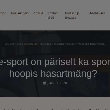
esed
Dokumendid
Artiklid
Tehtud
Uudised ja
Koolitused
tööd
üritused
Articles
>
Uued ärimudelid
>
Kas e-sport on päriselt ka sport või hoopis hasartmäng?
-sport on päriselt ka spor
hoopis hasartmäng?
juuni 16, 2020