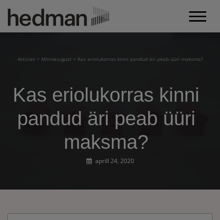
Articles
>
Mitmesugust
>
Kas eriolukorras kinni pandud äri peab üüri maksma?
Kas eriolukorras kinni
pandud äri peab üüri
maksma?
aprill 24, 2020