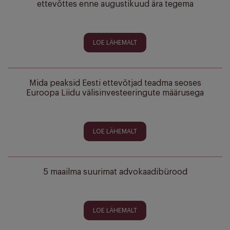
ettevõttes enne augustikuud ära tegema
LOE LÄHEMALT
Mida peaksid Eesti ettevõtjad teadma seoses
Euroopa Liidu välisinvesteeringute määrusega
LOE LÄHEMALT
5 maailma suurimat advokaadibürood
LOE LÄHEMALT