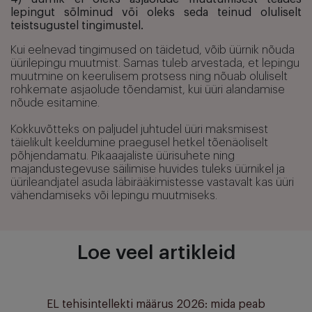
lepingut sõlminud või oleks seda teinud oluliselt
teistsugustel tingimustel.
Kui eelnevad tingimused on täidetud, võib üürnik nõuda
üürilepingu muutmist. Samas tuleb arvestada, et lepingu
muutmine on keerulisem protsess ning nõuab oluliselt
rohkemate asjaolude tõendamist, kui üüri alandamise
nõude esitamine.
Kokkuvõtteks on paljudel juhtudel üüri maksmisest
täielikult keeldumine praegusel hetkel tõenäoliselt
põhjendamatu. Pikaaajaliste üürisuhete ning
majandustegevuse säilimise huvides tuleks üürnikel ja
üürileandjatel asuda läbirääkimistesse vastavalt kas üüri
vähendamiseks või lepingu muutmiseks.
Loe veel artikleid
EL tehisintellekti määrus 2026: mida peab