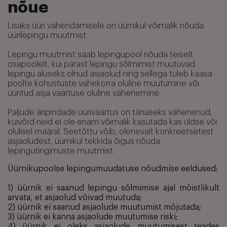
nõue
Lisaks üüri vähendamisele on üürnikul võimalik nõuda
üürilepingu muutmist.
Lepingu muutmist saab lepingupool nõuda teiselt
osapoolelt, kui pärast lepingu sõlmimist muutuvad
lepingu aluseks olnud asjaolud ning sellega tuleb kaasa
poolte kohustuste vahekorra oluline muutumine või
üüritud asja väärtuse oluline vähenemine.
Paljude äripindade üüriväärtus on tänaseks vähenenud,
kuivõrd neid ei ole enam võimalik kasutada kas üldse või
olulisel määral. Seetõttu võib, olenevalt konkreetsetest
asjaoludest, üürnikul tekkida õigus nõuda
lepingutingimuste muutmist.
Üürnikupoolse lepingumuudatuse nõudmise eeldused:
1) üürnik ei saanud lepingu sõlmimise ajal mõistlikult
arvata, et asjaolud võivad muutuda;
2) üürnik ei saanud asjaolude muutumist mõjutada;
3) üürnik ei kanna asjaolude muutumise riski;
4) üürnik ei oleks asjaolude muutumisest teades