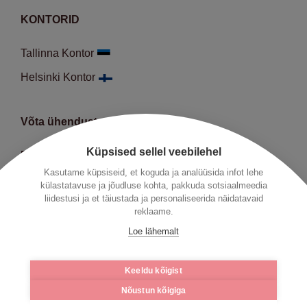
KONTORID
Tallinna Kontor
Helsinki Kontor
Võta ühendust
Küpsised sellel veebilehel
E-R:
9:00-18:00
Kasutame küpsiseid, et koguda ja analüüsida infot lehe
Telefon:
+372 66 452 50
külastatavuse ja jõudluse kohta, pakkuda sotsiaalmeedia
liidestusi ja et täiustada ja personaliseerida näidatavaid
E-mail:
info@hedman.legal
reklaame.
Loe lähemalt
Meie kuuluvused:
FinanceEstonia
,
Keeldu kõigist
Eesti Kaubandus-Tööstuskoda
,
EstVCA
,
EstBAN
,
Nõustun kõigiga
IBA
&
IBA European regional Forum,