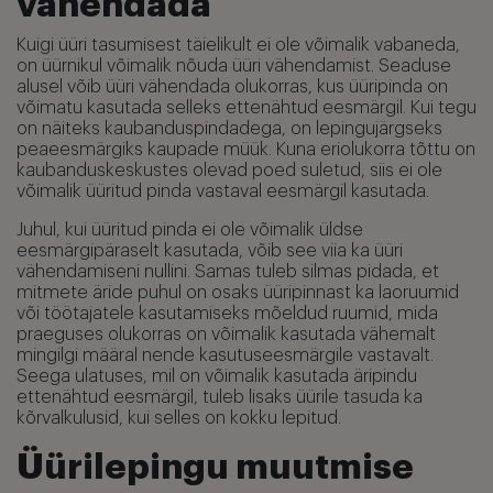
vähendada
Kuigi üüri tasumisest täielikult ei ole võimalik vabaneda,
on üürnikul võimalik nõuda üüri vähendamist. Seaduse
alusel võib üüri vähendada olukorras, kus üüripinda on
võimatu kasutada selleks ettenähtud eesmärgil. Kui tegu
on näiteks kaubanduspindadega, on lepingujärgseks
peaeesmärgiks kaupade müük. Kuna eriolukorra tõttu on
kaubanduskeskustes olevad poed suletud, siis ei ole
võimalik üüritud pinda vastaval eesmärgil kasutada.
Juhul, kui üüritud pinda ei ole võimalik üldse
eesmärgipäraselt kasutada, võib see viia ka üüri
vähendamiseni nullini. Samas tuleb silmas pidada, et
mitmete äride puhul on osaks üüripinnast ka laoruumid
või töötajatele kasutamiseks mõeldud ruumid, mida
praeguses olukorras on võimalik kasutada vähemalt
mingilgi määral nende kasutuseesmärgile vastavalt.
Seega ulatuses, mil on võimalik kasutada äripindu
ettenähtud eesmärgil, tuleb lisaks üürile tasuda ka
kõrvalkulusid, kui selles on kokku lepitud.
Üürilepingu muutmise