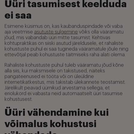
Üüri tasumisest keelduda
ei saa
Esimene küsimus on, kas kaubanduspindade või vaba
aja veetmise
asutuste sulgemine
võiks olla vääramatu
jõud, mis vabandab üüri mitte tasumist. Kehtivas
kohtupraktikas on siiski asutud järeldusele, et rahaliste
kohustuste puhul ei saa tugineda vääramatule jõule ning
ettevõtjal peab kohustuste täitmiseks raha alati olema.
Rahaliste kohustuste puhul tuleb vääramatu jõud kõne
alla siis, kui maksmisele on takistused, näiteks
pangateenused ei tööta või on üleüldine
internetikatkestus, mis takistab ülekannete teostamist.
Järelikult peavad üürnikud arvestama sellega, et
eriolukord ei vabasta neid automaatselt üüri tasumise
kohustusest.
Üüri vähendamine kui
võimalus kohustusi