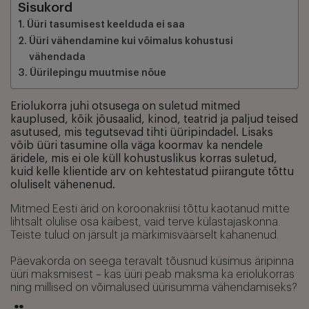
Sisukord
Üüri tasumisest keelduda ei saa
Üüri vähendamine kui võimalus kohustusi
vähendada
Üürilepingu muutmise nõue
Eriolukorra juhi otsusega on suletud mitmed
kauplused, kõik jõusaalid, kinod, teatrid ja paljud teised
asutused, mis tegutsevad tihti üüripindadel. Lisaks
võib üüri tasumine olla väga koormav ka nendele
äridele, mis ei ole küll kohustuslikus korras suletud,
kuid kelle klientide arv on kehtestatud piirangute tõttu
oluliselt vähenenud.
Mitmed Eesti ärid on koroonakriisi tõttu kaotanud mitte
lihtsalt olulise osa käibest, vaid terve külastajaskonna.
Teiste tulud on järsult ja märkimisväärselt kahanenud.
Päevakorda on seega teravalt tõusnud küsimus äripinna
üüri maksmisest – kas üüri peab maksma ka eriolukorras
ning millised on võimalused üürisumma vähendamiseks?