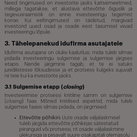
Need tingimused on investorite jaoks kaitsemeetmed,
millega tagatakse, et alustava ettevõtte õiguslik ja
tegevusraamistik on enne investeeringu tegemist
korras. Kui eeltingimused on täidetud, märgivad
investorid uued osad ja osade eest tasumisel viivad
investeeringu lõpule.
3. Tähelepanekud idufirma asutajatele
Idufirma asutajana on olulisi kaalutlusi, mida tuleb silmas
pidada investeeringu sulgemise ja sulgemise järgses
etapis. Nende järgimine tagab, et te ei satuks
juriidilistesse lõksudesse ja et protsess kulgeks sujuvalt
nii teie kui ka investorite jaoks.
3.1 Sulgemise etapp (
closing
)
Investeerimise protsessi kriitiline samm on sulgemise
(
closing
) faas. Mõned kriitilised aspektid, mida tuleb
sulgemise faasis silmas pidada, on järgmised:
Ettevõtte põhikiri:
Uute osade väljalaskmisel
tuleb järgida ettevõtte põhikirjas sätestatud
piiranguid või protsessi, nt osade väljalaskmine
ülekursiga ja piisavalt suure osakapitali olemasolu