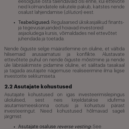
eesõiguse osta täiendavaid osi enne, kui ettevõte
neid kolmandatele isikutele pakub, kaitstes nende
osalust lahjendamise (
dilution
) eest.
Teabeõigused:
Regulaarsed üksikasjalikud finants-
ja tegevusaruanded hoiavad investoreid
asjaoludega kursis, võimaldades neil ettevõtet
juhendada ja toetada.
Nende õiguste selge määratlemine on oluline, et vältida
hilisemaid arusaamatusi ja konflikte. Alustavate
ettevõtete puhul on nende õiguste mõistmine ja nende
üle läbirääkimiste pidamine oluline, et säilitada tasakaal
ja tagada asutajate nägemuse realiseerimine ilma liigse
investorite sekkumiseta.
2.2 Asutajate kohustused
Asutajate kohustused on igas investeerimislepingus
üliolulised, sest neis kirjeldatakse idufirma
asutamismeeskonna ootusi ja kohustusi pärast
investeeringut. Need kohustused hõlmavad sageli
järgmist:
Asutajate osaluse
reverse vesting
:
See