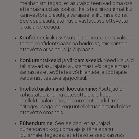
mehhanism tagab, et asutajad teenivad oma osa
ettemääratud aja jooksul, kaitstes nii idufirmat kui
ka investoreid asutaja varajase lahkumise korral.
See seab asutajate huvid vastavusse ettevõtte
pikaajalise eduga.
Konfidentsiaalsus:
Asutajatelt nõutakse tavaliselt
teabe konfidentsiaalsena hoidmist, mis kaitseb
ettevõtte ärisaladusi ja äriplaane.
Konkurentsikeeld ja värbamiskeeld:
Need klauslid
takistavad asutajatel alustamast või tegelemast
sarnastes ettevõtetes või klientide ja töötajate
värbamist teatava aja jooksul.
Intellektuaalomandi loovutamine:
Asutajad on
kohustatud andma ettevõttele üle kogu
intellektuaalomandi, mis on seotud idufirma
äritegevusega, et kogu intellektuaalomand oleks
ettevõtte omandis.
Pühendumine:
See eeldab, et asutajad
pühendavad kogu oma aja ja tähelepanu
idufirmale, tagades, et ettevõte saab kasvuks