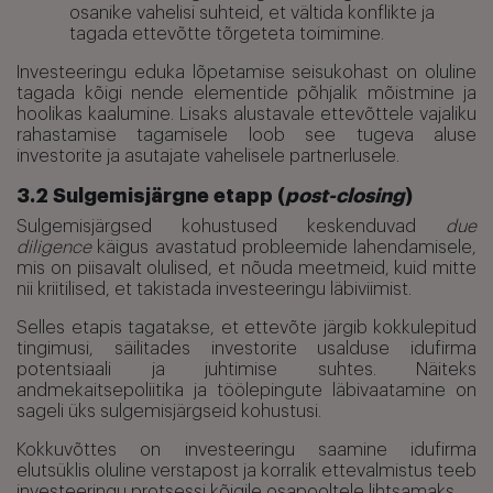
osanike vahelisi suhteid, et vältida konflikte ja
tagada ettevõtte tõrgeteta toimimine.
Investeeringu eduka lõpetamise seisukohast on oluline
tagada kõigi nende elementide põhjalik mõistmine ja
hoolikas kaalumine. Lisaks alustavale ettevõttele vajaliku
rahastamise tagamisele loob see tugeva aluse
investorite ja asutajate vahelisele partnerlusele.
3.2 Sulgemisjärgne etapp (
post-closing
)
Sulgemisjärgsed kohustused keskenduvad
due
diligence
käigus avastatud probleemide lahendamisele,
mis on piisavalt olulised, et nõuda meetmeid, kuid mitte
nii kriitilised, et takistada investeeringu läbiviimist.
Selles etapis tagatakse, et ettevõte järgib kokkulepitud
tingimusi, säilitades investorite usalduse idufirma
potentsiaali ja juhtimise suhtes. Näiteks
andmekaitsepoliitika ja töölepingute läbivaatamine on
sageli üks sulgemisjärgseid kohustusi.
Kokkuvõttes on investeeringu saamine idufirma
elutsüklis oluline verstapost ja korralik ettevalmistus teeb
investeeringu protsessi kõigile osapooltele lihtsamaks.