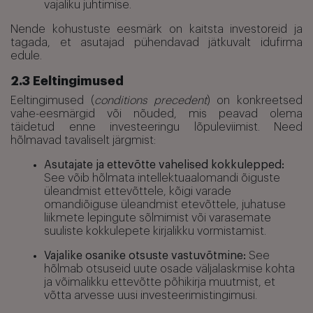
vajaliku juhtimise.
Nende kohustuste eesmärk on kaitsta investoreid ja
tagada, et asutajad pühendavad jätkuvalt idufirma
edule.
2.3 Eeltingimused
Eeltingimused (
conditions precedent
) on konkreetsed
vahe-eesmärgid või nõuded, mis peavad olema
täidetud enne investeeringu lõpuleviimist. Need
hõlmavad tavaliselt järgmist:
Asutajate ja ettevõtte vahelised kokkulepped:
See võib hõlmata intellektuaalomandi õiguste
üleandmist ettevõttele, kõigi varade
omandiõiguse üleandmist etevõttele, juhatuse
liikmete lepingute sõlmimist või varasemate
suuliste kokkulepete kirjalikku vormistamist.
Vajalike osanike otsuste vastuvõtmine:
See
hõlmab otsuseid uute osade väljalaskmise kohta
ja võimalikku ettevõtte põhikirja muutmist, et
võtta arvesse uusi investeerimistingimusi.