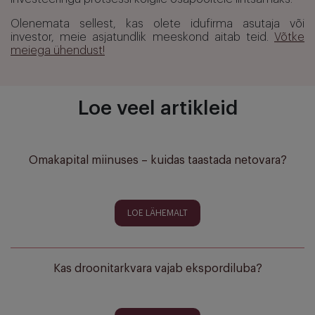
Olenemata sellest, kas olete idufirma asutaja või
investor, meie asjatundlik meeskond aitab teid.
Võtke
meiega ühendust!
Loe veel artikleid
Omakapital miinuses – kuidas taastada netovara?
LOE LÄHEMALT
Kas droonitarkvara vajab ekspordiluba?