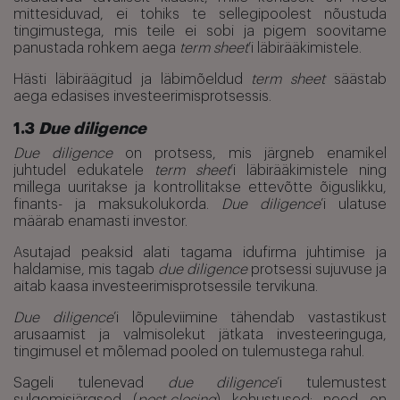
mittesiduvad, ei tohiks te sellegipoolest nõustuda
tingimustega, mis teile ei sobi ja pigem soovitame
panustada rohkem aega
term sheet
’i läbirääkimistele.
Hästi läbiräägitud ja läbimõeldud
term sheet
säästab
aega edasises investeerimisprotsessis.
1.3
Due diligence
Due diligence
on protsess, mis järgneb enamikel
juhtudel edukatele
term sheet
’i läbirääkimistele ning
millega uuritakse ja kontrollitakse ettevõtte õiguslikku,
finants- ja maksukolukorda.
Due diligence
’i ulatuse
määrab enamasti investor.
Asutajad peaksid alati tagama idufirma juhtimise ja
haldamise, mis tagab
due diligence
protsessi sujuvuse ja
aitab kaasa investeerimisprotsessile tervikuna.
Due diligence
’i lõpuleviimine tähendab vastastikust
arusaamist ja valmisolekut jätkata investeeringuga,
tingimusel et mõlemad pooled on tulemustega rahul.
Sageli tulenevad
due diligence
’i tulemustest