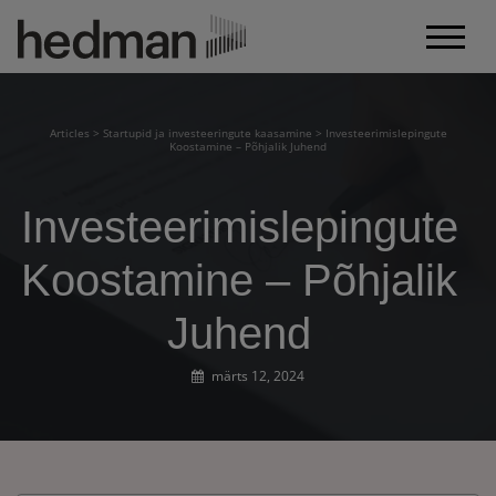
Articles
>
Startupid ja investeeringute kaasamine
>
Investeerimislepingute
Koostamine – Põhjalik Juhend
Investeerimislepingute
Koostamine – Põhjalik
Juhend
märts 12, 2024