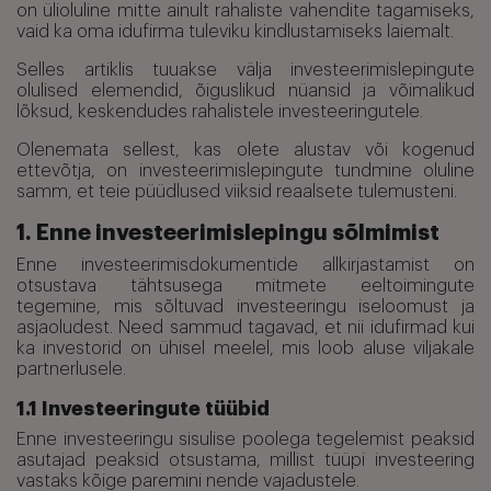
on ülioluline mitte ainult rahaliste vahendite tagamiseks,
vaid ka oma idufirma tuleviku kindlustamiseks laiemalt.
Selles artiklis tuuakse välja investeerimislepingute
olulised elemendid, õiguslikud nüansid ja võimalikud
lõksud, keskendudes rahalistele investeeringutele.
Olenemata sellest, kas olete alustav või kogenud
ettevõtja, on investeerimislepingute tundmine oluline
samm, et teie püüdlused viiksid reaalsete tulemusteni.
1. Enne investeerimislepingu sõlmimist
Enne investeerimisdokumentide allkirjastamist on
otsustava tähtsusega mitmete eeltoimingute
tegemine, mis sõltuvad investeeringu iseloomust ja
asjaoludest. Need sammud tagavad, et nii idufirmad kui
ka investorid on ühisel meelel, mis loob aluse viljakale
partnerlusele.
1.1 Investeeringute tüübid
Enne investeeringu sisulise poolega tegelemist peaksid
asutajad peaksid otsustama, millist tüüpi investeering
vastaks kõige paremini nende vajadustele.