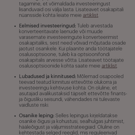
tagamine, et võimaldada investeeringust
lisanduvaid osi välja lasta. Lisateavet osakapitali
nüansside kohta leiate meie
artiklist
.
Eelmised investeeringud:
Tuleb arvestada
konverteeritavate laenude või muude
varasemate investeeringute konverteerimist
osakapitaliks, sest need võivad mõjutada osade
jaotust osanikele. Kui plaanite anda töötajatele
osalusoptsioone, tuleb ka optsioonifondi
osakapitalis arvesse võtta. Lisateavet töötajate
osalusoptsioonide kohta saate meie
artiklist
.
Lubadused ja kinnitused:
Mõlemad osapooled
teevad teatud kinnitusi ettevõtte olukorra ja
investeeringu kehtivuse kohta. On oluline, et
asutajad avalikustaksid täpselt ettevõtte finants-
ja õigusliku seisundi, vähendades nii tulevaste
vaidluste riski.
Osanike leping:
Selles lepingus kirjeldatakse
osanike õigusi ja kohustusi, sealhulgas juhtimist,
hääleõigust ja väljumisstrateegiaid. Oluline on
kehtestada selged reeglid, mis reguleerivad