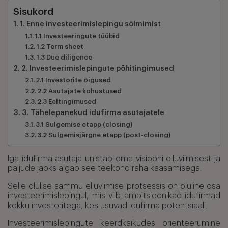
Sisukord
1. Enne investeerimislepingu sõlmimist
1.1 Investeeringute tüübid
1.2 Term sheet
1.3 Due diligence
2. Investeerimislepingute põhitingimused
2.1 Investorite õigused
2.2 Asutajate kohustused
2.3 Eeltingimused
3. Tähelepanekud idufirma asutajatele
3.1 Sulgemise etapp (closing)
3.2 Sulgemisjärgne etapp (post-closing)
Iga idufirma asutaja unistab oma visiooni elluviimisest ja
paljude jaoks algab see teekond raha kaasamisega.
Selle olulise sammu elluviimise protsessis on oluline osa
investeerimislepingul, mis viib ambitsioonikad idufirmad
kokku investoritega, kes usuvad idufirma potentsiaali.
Investeerimislepingute keerdkäikudes orienteerumine