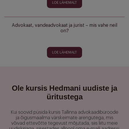
LOE LÄHEMALT
Advokaat, vandeadvokaat ja jurist – mis vahe neil
on?
LOE LÄHEMALT
Ole kursis Hedmani uudiste ja
üritustega
Kui soovid püsida kursis Tallinna advokaadibüroode
ja õigusmaailma värskeimate arengutega, mis
võivad ettevõtte tegevust mõjutada, siis liitu meie
uudiskirjaga, sisestades allpool oma e-maili aadressi.