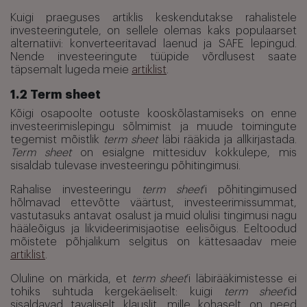
Kuigi praeguses artiklis keskendutakse rahalistele
investeeringutele, on sellele olemas kaks populaarset
alternatiivi: konverteeritavad laenud ja SAFE lepingud.
Nende investeeringute tüüpide võrdlusest saate
täpsemalt lugeda meie
artiklist
.
1.2 Term sheet
Kõigi osapoolte ootuste kooskõlastamiseks on enne
investeerimislepingu sõlmimist ja muude toimingute
tegemist mõistlik
term sheet
läbi rääkida ja allkirjastada.
Term sheet
on esialgne mittesiduv kokkulepe, mis
sisaldab tulevase investeeringu põhitingimusi.
Rahalise investeeringu
term sheet
’i põhitingimused
hõlmavad ettevõtte väärtust, investeerimissummat,
vastutasuks antavat osalust ja muid olulisi tingimusi nagu
hääleõigus ja likvideerimisjaotise eelisõigus. Eeltoodud
mõistete põhjalikum selgitus on kättesaadav meie
artiklist
.
Oluline on märkida, et
term sheet
’i läbirääkimistesse ei
tohiks suhtuda kergekäeliselt: kuigi
term sheet
’id
sisaldavad tavaliselt klauslit, mille kohaselt on need