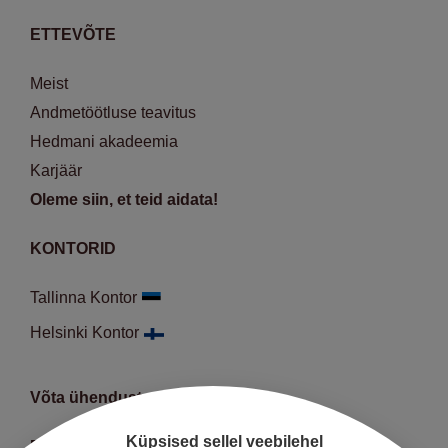
ETTEVÕTE
Meist
Andmetöötluse teavitus
Hedmani akadeemia
Karjäär
Oleme siin, et teid aidata!
KONTORID
Tallinna Kontor
Helsinki Kontor
Võta ühendust
Küpsised sellel veebilehel
E-R:
9:00-18:00