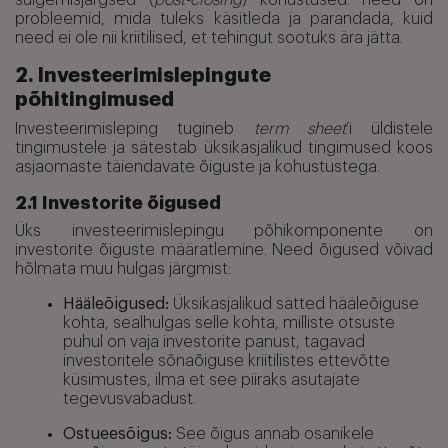
sulgemisjärgsed (
post-closing
) kohustused: need on
probleemid, mida tuleks käsitleda ja parandada, kuid
need ei ole nii kriitilised, et tehingut sootuks ära jätta.
2. Investeerimislepingute
põhitingimused
Investeerimisleping tugineb
term sheet
’i üldistele
tingimustele ja sätestab üksikasjalikud tingimused koos
asjaomaste täiendavate õiguste ja kohustustega.
2.1 Investorite õigused
Üks investeerimislepingu põhikomponente on
investorite õiguste määratlemine. Need õigused võivad
hõlmata muu hulgas järgmist:
Hääleõigused:
Üksikasjalikud sätted hääleõiguse
kohta, sealhulgas selle kohta, milliste otsuste
puhul on vaja investorite panust, tagavad
investoritele sõnaõiguse kriitilistes ettevõtte
küsimustes, ilma et see piiraks asutajate
tegevusvabadust.
Ostueesõigus:
See õigus annab osanikele